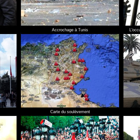
Accrochage à Tunis
L'occ
Carte du soulèvement