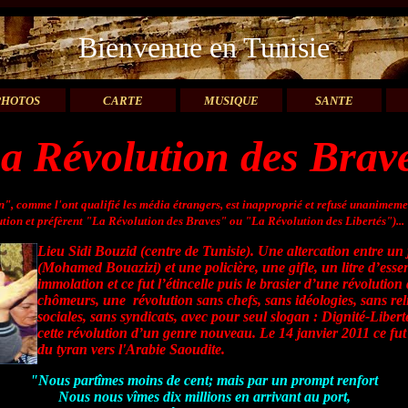
Bienvenue en Tunisie
PHOTOS
CARTE
MUSIQUE
SANTE
a Révolution des Brav
", comme l'ont qualifié les média étrangers, est inapproprié et refusé unanimem
lution et préfèrent "La Révolution des Braves" ou "La Révolution des Libertés")...
Lieu Sidi Bouzid (centre de Tunisie). Une altercation entre u
(Mohamed Bouazizi) et une policière, une gifle, un litre d’esse
immolation et ce fut l’étincelle puis le brasier d’une révolutio
chômeurs, une
révolution sans chefs, sans idéologies, sans re
sociales, sans syndicats, avec pour seul slogan : Dignité-Liberté.
cette révolution d’un genre nouveau. Le 14 janvier 2011 ce fut 
du tyran vers l'Arabie Saoudite.
"Nous partîmes moins de cent; mais par un prompt renfort
Nous nous vîmes dix millions en arrivant au port,