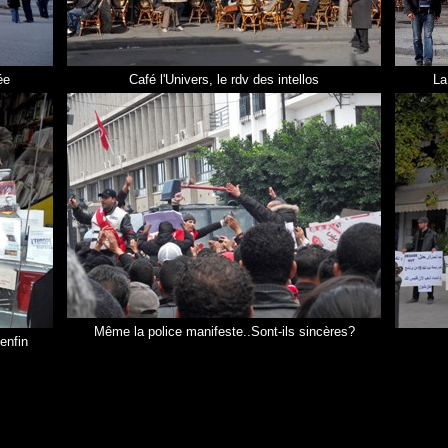
ée
Café l'Univers, le rdv des intellos
La
Même la police manifeste..Sont-ils sincères?
enfin