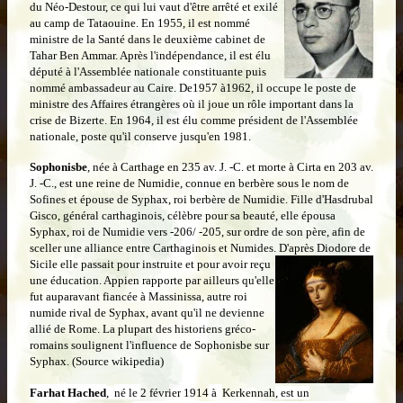
du Néo-Destour, ce qui lui vaut d'être arrêté et exilé
au camp de Tataouine. En 1955, il est nommé
ministre de la Santé dans le deuxième cabinet de
Tahar Ben Ammar. Après l'indépendance, il est élu
député à l'Assemblée nationale constituante puis
nommé ambassadeur au Caire. De1957 à1962, il occupe le poste de
ministre des Affaires étrangères où il joue un rôle important dans la
crise de Bizerte. En 1964, il est élu comme président de l'Assemblée
nationale, poste qu'il conserve jusqu'en 1981.
Sophonisbe
, née à Carthage en 235 av. J. -C. et morte à Cirta en 203 av.
J. -C., est une reine de Numidie, connue en berbère sous le nom de
Sofines et épouse de Syphax, roi berbère de Numidie. Fille d'Hasdrubal
Gisco, général carthaginois, célèbre pour sa beauté, elle épousa
Syphax, roi de Numidie vers -206/ -205, sur ordre de son père, afin de
sceller une alliance entre Carthaginois et Numides. D'après
Diodore de
Sicile elle passait pour instruite et pour avoir reçu
une éducation. Appien rapporte par ailleurs qu'elle
fut auparavant fiancée à Massinissa, autre roi
numide rival de Syphax, avant qu'il ne devienne
allié de Rome. La plupart des historiens gréco-
romains soulignent l'influence de Sophonisbe sur
Syphax. (Source wikipedia)
Farhat Hached
,
né le
2 février
1914
à
Kerkennah
,
est un