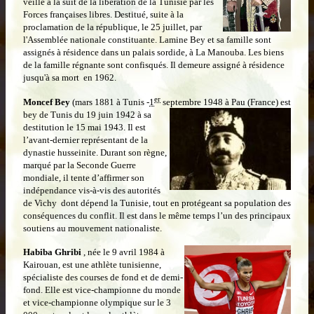
veille à la suit de la libération de la Tunisie par les
Forces françaises libres. Destitué, suite à la
proclamation de la république, le 25 juillet, par
l'Assemblée nationale constituante. Lamine Bey et sa famille sont
assignés à résidence dans un palais sordide, à La Manouba. Les biens
de la famille régnante sont confisqués. Il demeure assigné à résidence
jusqu'à sa mort en 1962.
er
Moncef Bey
(mars 1881 à Tunis -
1
septembre 1948 à Pau (France) est
bey de Tunis du 19 juin
1942 à sa
destitution le 15 mai 1943. Il est
l’avant-dernier représentant de la
dynastie husseinite. Durant son règne,
marqué par la Seconde Guerre
mondiale, il tente d’affirmer son
indépendance vis-à-vis des autorités
de Vichy dont dépend la Tunisie, tout en protégeant sa population des
conséquences du conflit. Il est dans le même temps l’un des principaux
soutiens au mouvement nationaliste.
Habiba Ghribi
, née le 9 avril 1984 à
Kairouan, est une athlète tunisienne,
spécialiste des courses de fond et de demi-
fond. Elle est vice-championne du monde
et vice-championne olympique sur le 3