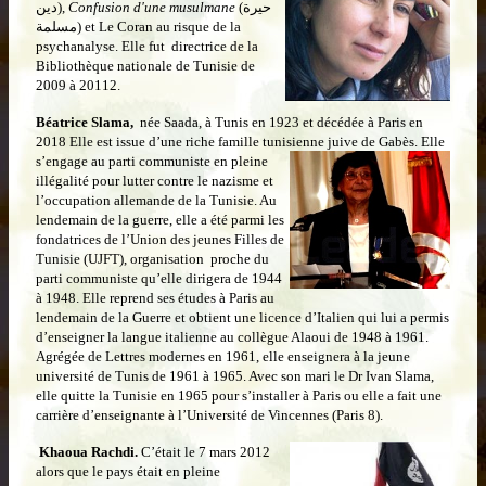
دين),
Confusion d'une musulmane
(حيرة
مسلمة) et Le Coran au risque de la
psychanalyse. Elle fut directrice de la
Bibliothèque nationale de Tunisie de
2009 à 20112.
Béatrice Slama,
née Saada, à Tunis en 1923 et décédée à Paris en
2018 Elle est issue d’une riche famille tunisienne juive de Gabès.
Elle
s’engage au parti communiste en pleine
illégalité pour lutter contre le nazisme et
l’occupation allemande de la Tunisie. Au
lendemain de la guerre, elle a été parmi les
fondatrices de l’Union des jeunes Filles de
Tunisie (UJFT), organisation proche du
parti communiste qu’elle dirigera de 1944
à 1948. Elle reprend ses études à Paris au
lendemain de la Guerre et obtient une licence d’Italien qui lui a permis
d’enseigner la langue italienne au collègue Alaoui de 1948 à 1961.
Agrégée de Lettres modernes en 1961, elle enseignera à la jeune
université de Tunis de 1961 à 1965. Avec son mari le Dr Ivan Slama,
elle quitte la Tunisie en 1965 pour s’installer à Paris ou elle a fait une
carrière d’enseignante à l’Université de Vincennes (Paris 8).
Khaoua Rachdi.
C’était
le 7 mars 2012
alors que le pays était en pleine