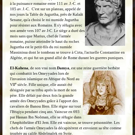
à la puissance romaine entre 111 av. J.-C
.
et
105 av. J.-C. C'est sur un plateau, appelé de
nos jours la Table de Jugurtha, près de Kalaât
Senane, qu'a choisi le roi numide Jugurtha
pour résister aux Romains. Il s'y réfugia avec
son armée vers 107 av J-C. Le siège a duré des
mois sans que Marius, chef de l'armée
romaine, puisse atteindre le haut du rocher.
Jugurtha est le petit-fils du roi numide
Massinissa dont le tombeau se trouve à Cirta, l'actuelle Constantine en
Algérie, et qui fut un grand allié de Rome durant les guerres puniques.
El-Kahena
, de son vrai nom
Damya
, est une reine guerrière berbère
qui
combattit les Omeyyades lors de
l'invasion islamique en Afrique du Nord au
e
VII
siècle. Fille unique, elle aurait été
désignée par sa tribu après la mort de son
père. Elle défait par deux fois la grande
armée des Omeyyades grâce à l'apport des
cavaliers de Banou Ifren. Elle règne sur tout
l'Ifriqiya pendant cinq ans. Vaincue en 693
par Hassan Ibn Noôman, elle se réfugie dans
l'Amphithéâtre d'El Jem. Elle est vaincue, se trouve prisonnière. Les
chefs de l'armée Omeyades la décapitèrent et envoient sa tête comme
trophée au calife Abdelmalek en Syrie.