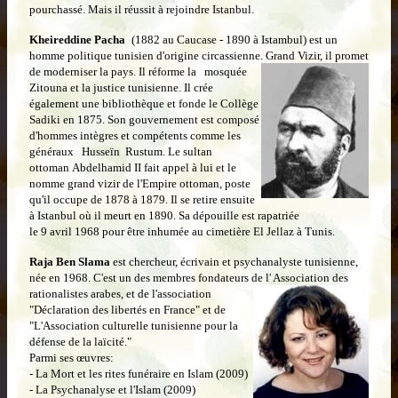
pourchassé. Mais il réussit à rejoindre Istanbul.
Kheireddine Pacha
(1882 au Caucase - 1890 à Istambul) est un
homme politique tunisien d'origine circassienne.
Grand Vizir, il promet
de moderniser la pays. Il réforme la mosquée
Zitouna et la justice tunisienne. Il crée
également une bibliothèque et fonde le Collège
Sadiki en 1875. Son gouvernement est composé
d'hommes intègres et compétents comme les
généraux Husseïn
Rustum
.
Le sultan
ottoman
Abdelhamid II
fait appel à lui et le
nomme grand vizir de l'Empire ottoman, poste
qu'il occupe de
1878
à
1879. Il se retire ensuite
à Istanbul où il meurt en 1890. Sa dépouille est rapatriée
le
9 avril 1968
pour être inhumée au
cimetière El Jellaz
à Tunis.
Raja Ben Slama
est chercheur, écrivain et psychanalyste tunisienne,
née en 1968. C'est un des membres fondateurs de l' Association des
rationalistes
arabes, et de l'association
"Déclaration des libertés en France" et de
"L'Association culturelle tunisienne pour la
défense de la laïcité."
Parmi ses œuvres:
- La Mort et les rites funéraire en Islam (2009)
- La Psychanalyse et l'Islam (2009)