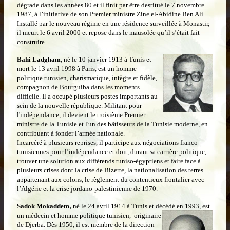
dégrade dans les années 80 et il finit par être destitué le 7 novembre
1987, à l’initiative de son Premier ministre Zine el-Abidine Ben Ali.
Installé par le nouveau régime en une résidence surveillée à Monastir,
il meurt le 6 avril 2000 et repose dans le mausolée qu’il s’était fait
construire.
Bahi Ladgham
, né le 10 janvier
1913 à Tunis et
mort le 13 avril 1998 à Paris, est un homme
politique tunisien, charismatique, intègre et fidèle,
compagnon de Bourguiba dans les moments
difficile. Il a occupé plusieurs postes importants au
sein de la nouvelle république. Militant pour
l'indépendance, il devient le troisième Premier
ministre de la Tunisie et l'un des bâtisseurs de la Tunisie moderne, en
contribuant à fonder l’armée nationale.
Incarcéré à plusieurs reprises, il participe aux négociations franco-
tunisiennes pour l’indépendance et doit, durant sa carrière politique,
trouver une solution aux différends tuniso-égyptiens et faire face à
plusieurs crises dont la crise de Bizerte, la nationalisation des terres
appartenant aux colons, le règlement du contentieux frontalier avec
l’Algérie et la crise jordano-palestinienne de 1970.
,
Sadok Mokaddem
né le 24 avril 1914 à Tunis et décédé en 1993,
est
un médecin et homme politique tunisien, originaire
de Djerba. Dès 1950, il est membre de la direction