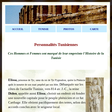
Bienvenue en Tunisie
ACCUEIL
TUNISIE
PHOTOS
CARTE
Personnalités Tunisiennes
Ces Hommes et Femmes ont marqué de leur empreinte l'Histoire de la
Tunisie
Elissa,
p
rincesse de Tyr, sœur du roi de Tyr
Pygmalion, quitte la Phénicie
Débarquée sur les
après le meurtre de son mari perpétré par son frère.
côtes de l'actuelle Tunisie, vers 814 av. J.-C., la reine
Didon
, appelée aussi
Elissa
, choisit un endroit où fonder
une nouvelle capitale pour le peuple phénicien et ce fut
Carthage. Elle obtient pacifiquement des terres, selon des
accords conclus avec le seigneur local.