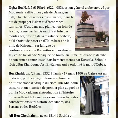
Oqba Ibn Nafaâ Al Fihri
, (622 - 683), est un général arabe envoyé par
Mouaouia, calife omeyyade de Damas, en
670, à la tête des armées musulmanes, dans le
but de propager l'islam et d'étendre ses
territoires. C'est dans une plaine, non loin de
la côte, tenue par les Byzantins et loin des
montagnes, bastion de la résistance berbère,
qu'il choisit de poser en 670 les bases de la
ville de Kairouan, sur la ligne de
confrontation entre Byzantins et musulmans.
Il y édifie la Grande Mosquée de Kairouan. Il meurt lors de la défaite
de son armée contre les soldats berbères menés par Kosseila. Selon le
récit d'Ibn Khaldoun, c'est El-Kahena qui a ordonné la mort d'Oqbaa.
Ibn Khaldoun
, (27 mai 1332 à Tunis - 17 mars 1406 au Caire),
est un
historien, philosophe, diplomate et homme
politique arabe d'Afrique du Nord. Ibn Khaldoun
est surtout un historien de premier plan auquel on
doit la Moukaddama (Introduction à l'histoire
universelle) et le Livre des exemples ou livre des
considérations sur l'histoire des Arabes, des
Persans et des Berbères.
Ali Ben Ghedhahem,
né en 1814 à Sbeïtla et