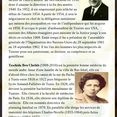
dont il assume la direction à la fin des années
1940. En 1952, il est emprisonné puis relâché au
début de l'année 1954. A partir de 1954, il sera le
négociateur en chef de la délégation tunisienne
qui mènera des pourparlers en vue de l’indépendance qui fut acquise
en 1956. Il occupa le poste d'ambassadeur de Tunisie aux USA,
ministre des Affaires étrangères puis ministre de la Justice jusqu’à son
décès en octobre 1969. Entre temps il fut a président de l’assemblée
générale de l’Organisation des Nations-Unies du 20 septembre 1961
au 18 septembre 1962. Il fut l'un des hommes les plus respectés de
Tunisie pour son patriotisme, sa droiture, sa compétence et sa
gentillesse.
Tawhida Ben Cheikh
(1909-2010) est la première femme médecin du
monde arabe. Issue d'une famille de la ville de Ras
Jebel, elle est
d'abord élève chez les sœurs de la rue du Pacha
à Tunis entre 1918 et 1922 puis fréquente le
lycée Armand-Fallières de Tunis. En 1928, elle
devient la première bachelière musulmane de
Tunisie. Elle s'inscrit à la faculté de médecine
de Paris. En 1936, elle obtient son diplôme de
médecin. Elle est nommée directrice du
planning familial en 1970. En parallèle elle dirige les services de
maternité des hôpitaux Charles-Nicolle (1955-1964) puis Aziza
Othmana (1964-1977).