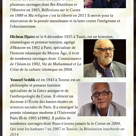
plusieurs ouvrages dont
Ibn Khaldoun et
l'Histoire
en 1965,
Réflexions sur le Coran
en
1989 et
Ma religion c'est la liberté en
2011 Il œuvre pour la
rénovation de la pensée musulmane et la lutte contre l'intégrisme et
l'obscurantisme.
Hichem Djaïet
né le 6 décembre 1935 à Tunis, est un historien,
islamologue et penseur tunisien, agrégé
d'Histoire en 1962 à Paris, spécialiste de
l'histoire islamique du Moyen Âge, il écrit
de nombreux ouvrages dont:
Connaissance
de l'Islam
en 1992,
Vie de Muhammad
et
La
Crise de la culture islamique
en‎ 2004.
Youssef Seddik
né en 1943 à Tozeur, est un
philosophe et penseur tunisien
spécialiste de la Grèce antique et de
l'anthropologie du Coran. Il obtient un
doctorat à l'École des hautes études en
sciences sociales de Paris. Il a enseigné la
pensée islamique moderne à l'Université
Paris III de 1995 à19962. Il publie de
nombreux ouvrages dont
Nous n'avons jamais lu le Coran en 2004,
Qui sont les barbares ? en 2007 et
Tunisie, la Révolution inachevée en
2014
.