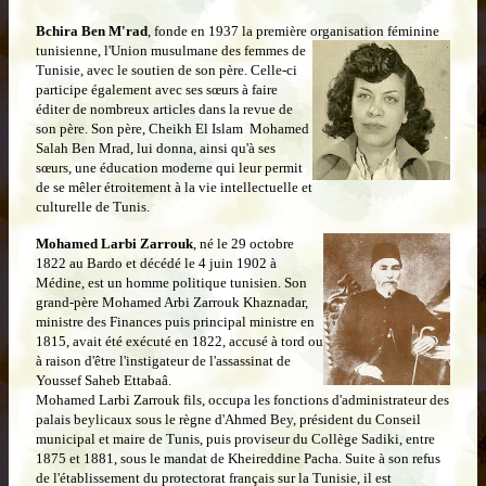
Bchira Ben M'rad
, fonde en 1937 la première organisation féminine
tunisienne, l'Union
musulmane des femmes de
Tunisie, avec le soutien de son père.
Celle-ci
participe également avec ses sœurs à faire
éditer de nombreux articles dans la revue de
son père. Son père, Cheikh El Islam Mohamed
Salah Ben Mrad, lui donna, ainsi qu'à ses
sœurs, une éducation moderne qui leur permit
de se mêler étroitement à la vie intellectuelle et
culturelle de Tunis.
Mohamed Larbi Zarrouk
, né le 29 octobre
1822 au Bardo et décédé le 4 juin 1902 à
Médine, est un homme politique tunisien. Son
grand-père Mohamed Arbi Zarrouk Khaznadar,
ministre des Finances puis principal ministre en
1815, avait été exécuté en 1822, accusé à tord ou
à raison d'être l'instigateur de l'assassinat de
Youssef Saheb Ettabaâ.
Mohamed Larbi Zarrouk fils, occupa les fonctions d'administrateur des
palais beylicaux sous le règne d'Ahmed Bey, président du Conseil
municipal et maire de Tunis, puis proviseur du Collège Sadiki, entre
1875 et 1881, sous le mandat de Kheireddine Pacha. Suite à son refus
de l'établissement du protectorat français sur la Tunisie, il est