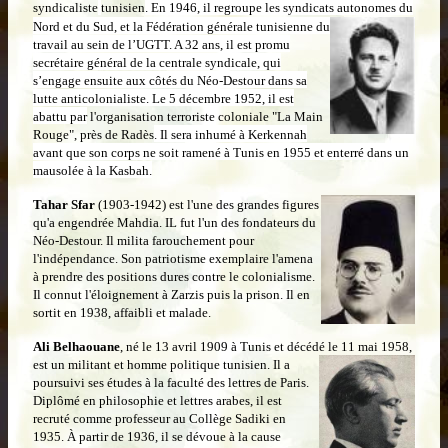
syndicaliste
tunisien
.
En 1946, il regroupe les syndicats autonomes
du
Nord et du Sud, et la Fédération générale tunisienne du
travail au sein de l’UGTT. A 32 ans, il est promu
secrétaire général de la centrale syndicale, qui
s’engage ensuite aux côtés du Néo-Destour dans sa
lutte anticolonialiste. Le 5 décembre 1952, il est
abattu par
l'organisation terroriste coloniale "La Main
Rouge", près de Radès
. Il sera inhumé à Kerkennah
avant que son corps ne soit ramené à Tunis en 1955 et enterré dans un
mausolée à la Kasbah.
Tahar Sfar
(1903-1942) est l'une des grandes
figures
qu'a engendrée Mahdia. IL fut l'un des fondateurs du
Néo-Destour. Il milita farouchement pour
l'indépendance. Son patriotisme exemplaire l'amena
à prendre des positions dures contre le colonialisme.
Il connut l'éloignement à Zarzis puis la prison. Il en
sortit en 1938, affaibli et malade.
Ali Belhaouane
, né le 13 avril 1909 à Tunis et décédé le 11 mai 1958,
est un militant et homme politique tunisien.
Il a
poursuivi ses études à la faculté des lettres de Paris.
Diplômé en philosophie et lettres arabes, il est
recruté comme professeur au Collège Sadiki en
1935. À partir de 1936, il se dévoue à la cause