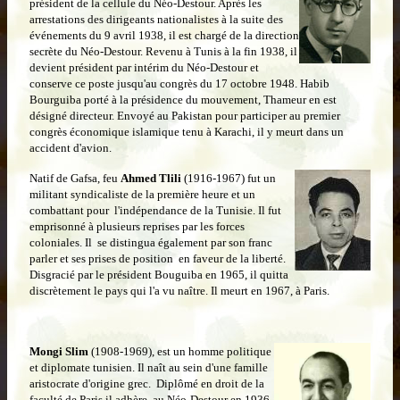
président de la cellule du Néo-Destour. Après les
arrestations des dirigeants nationalistes à la suite des
événements du 9 avril 1938, il est chargé de la direction
secrète du Néo-Destour. Revenu à Tunis à la fin 1938, il
devient président par intérim du Néo-Destour et
conserve ce poste jusqu'au congrès du 17 octobre 1948. Habib
Bourguiba porté à la présidence du mouvement, Thameur en est
désigné directeur. Envoyé au Pakistan pour participer au premier
congrès économique islamique tenu à Karachi, il y meurt dans un
accident d'avion.
Natif de Gafsa, feu
Ahmed Tlili
(1916-1967)
fut un
militant syndicaliste de la première heure et un
combattant pour l'indépendance de la Tunisie. Il fut
emprisonné à plusieurs reprises par les forces
coloniales. Il se distingua également par son franc
parler et ses prises de position en faveur de la liberté.
Disgracié par le président Bouguiba en 1965, il quitta
discrètement le pays qui l'a vu naître. Il meurt en 1967, à Paris.
Mongi Slim
(1908-1969),
est un homme politique
et diplomate tunisien. Il naît au sein d'une famille
aristocrate d'origine grec. Diplômé en droit de la
faculté de Paris il adhère au Néo-Destour en 1936