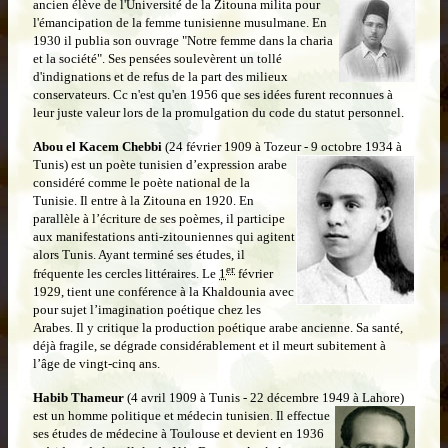
ancien élève de l'Université de la Zitouna milita pour
l'émancipation de la femme tunisienne musulmane. En
1930 il publia son ouvrage "Notre femme dans la charia
et la société". Ses pensées soulevèrent un tollé
d'indignations et de refus de la part des milieux
conservateurs. Cc n'est qu'en 1956 que ses idées furent reconnues à
leur juste valeur lors de la promulgation du code du statut personnel.
Abou el Kacem Chebbi
(24 février 1909 à Tozeur - 9 octobre 1934 à
Tunis) est un poète
tunisien d’expression arabe
considéré comme le poète national de la
Tunisie. Il entre à la Zitouna en 1920. En
parallèle à l’écriture de ses poèmes, il participe
aux manifestations anti-zitouniennes qui agitent
alors Tunis. Ayant terminé ses études, il
er
fréquente les cercles littéraires. Le
1
février
1929, tient une conférence à la Khaldounia avec
pour sujet l’imagination poétique chez les
Arabes. Il y critique la production poétique arabe ancienne. Sa santé,
déjà fragile, se dégrade considérablement et il meurt subitement à
l’âge de vingt-cinq ans.
Habib Thameur
(4 avril 1909 à Tunis - 22 décembre 1949 à Lahore)
est un
homme politique et médecin tunisien. Il effectue
ses études de médecine à Toulouse et devient en 1936