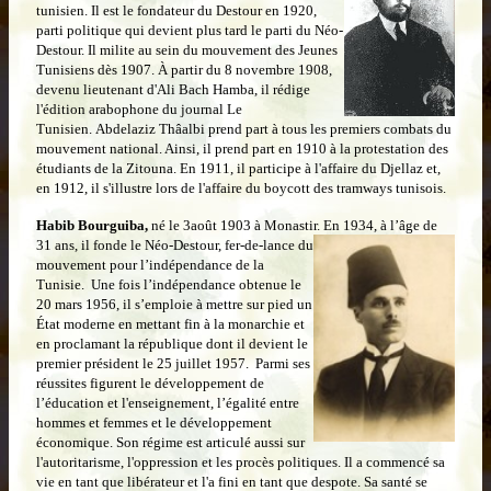
tunisien. Il est le fondateur du Destour en 1920,
parti politique qui devient plus tard le parti du Néo-
Destour. Il milite au sein du mouvement des Jeunes
Tunisiens dès 1907. À partir du 8 novembre 1908,
devenu lieutenant d'Ali Bach Hamba, il rédige
l'édition arabophone du journal Le
Tunisien. Abdelaziz Thâalbi prend part à tous les premiers combats du
mouvement national. Ainsi, il prend part en 1910 à la protestation des
étudiants de la Zitouna. En 1911, il participe à l'affaire du Djellaz et,
en 1912, il s'illustre lors de l'affaire du boycott des tramways tunisois.
Habib Bourguiba,
né le 3août 1903 à Monastir. En 1934, à l’âge de
31 ans, il fonde le Néo-Destour, fer-de-lance du
mouvement pour l’indépendance de la
Tunisie. Une fois l’indépendance obtenue le
20 mars 1956, il s’emploie à mettre sur pied un
État moderne en mettant fin à la monarchie et
en proclamant la république dont il devient le
premier président le 25 juillet 1957. Parmi ses
réussites figurent le développement de
l’éducation et l'enseignement, l’égalité entre
hommes et femmes et le développement
économique. Son régime est articulé aussi sur
l'autoritarisme, l'oppression et les procès politiques. Il a commencé sa
vie en tant que libérateur et l'a fini en tant que despote. Sa santé se