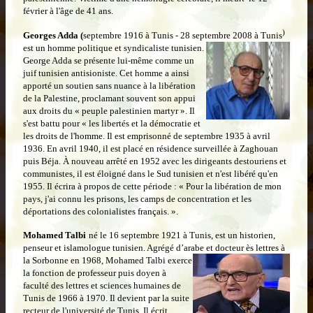
février à l'âge de 41 ans.
)
Georges Adda (
septembre 1916 à Tunis - 28 septembre 2008 à Tunis
est un
homme politique et syndicaliste tunisien.
George Adda se présente lui-même comme un
juif tunisien antisioniste. Cet homme a ainsi
apporté un soutien sans nuance à la libération
de la Palestine, proclamant souvent son appui
aux droits du « peuple palestinien martyr ». Il
s'est battu pour « les libertés et la démocratie et
les droits de l'homme. Il est emprisonné de septembre 1935 à avril
1936. En avril 1940, il est placé en résidence surveillée à Zaghouan
puis Béja. À nouveau arrêté en 1952 avec les dirigeants destouriens et
communistes, il est éloigné dans le Sud tunisien et n'est libéré qu'en
1955. Il écrira à propos de cette période : « Pour la libération de mon
pays, j'ai connu les prisons, les camps de concentration et les
déportations des colonialistes français. ».
Mohamed Talbi
né le 16 septembre 1921 à Tunis, est un historien,
penseur et islamologue tunisien. Agrégé d’arabe et
docteur ès lettres à
la Sorbonne en 1968, Mohamed Talbi exerce
la fonction de professeur puis doyen à
faculté des lettres et sciences humaines de
Tunis de 1966 à 1970. Il devient par la suite
recteur de l'université de Tunis. Il écrit