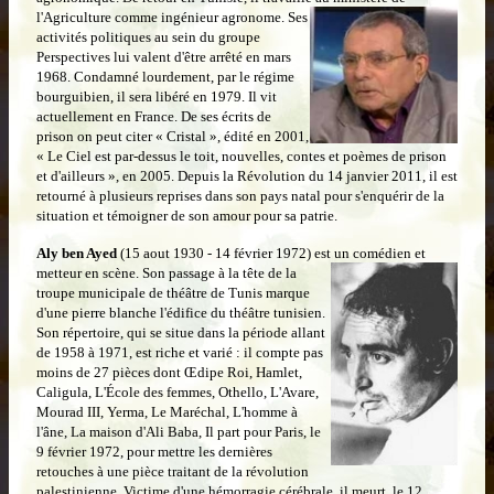
l'Agriculture comme ingénieur agronome. Ses
activités politiques au sein du groupe
Perspectives lui valent d'être arrêté en mars
1968. Condamné lourdement, par le régime
bourguibien, il sera libéré en 1979. Il vit
actuellement en France. De ses écrits de
prison on peut citer « Cristal », édité en 2001,
« Le Ciel est par-dessus le toit, nouvelles, contes et poèmes de prison
et d'ailleurs », en 2005.
Depuis la Révolution du 14 janvier 2011, il est
retourné à plusieurs reprises dans son pays natal pour s'enquérir de la
situation et témoigner de son amour pour sa patrie.
Aly ben Ayed
(15 aout 1930 - 14 février 1972) est un comédien et
metteur en scène. Son passage à la tête de la
troupe municipale de théâtre de Tunis marque
d'une pierre blanche
l'édifice du théâtre tunisien.
Son répertoire, qui se situe dans la période allant
de 1958 à 1971, est riche et varié : il compte pas
moins de 27 pièces dont Œdipe Roi, Hamlet,
Caligula, L'École des femmes, Othello, L'Avare,
Mourad III, Yerma, Le Maréchal, L'homme à
l'âne, La maison d'Ali Baba, Il part pour Paris, le
9 février
1
972, pour mettre les dernières
retouches à une pièce traitant de la révolution
palestinienne. Victime d'une hémorragie cérébrale, il meurt le 12