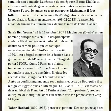
sortait de son domicile. La réaction de son épouse, Basma Khalfaoui,
elle aussi militante de gauche, restera dans toutes les mémoires:
"
Pleurer j'aurai le temps, ce n'est pas grave. Maintenant il faut
lutter
". Ce meurtre déclencha un tollé d'indignation et de colère parmi
la population. Jamais un enterrement (08-02-2013) n'a rassemblé
autant de tunisiens et tunisiennes, depuis la mort de Farhat Hached.
Salah Ben Youssef
,
né le 11 octobre 1907 à Maghraoua (Djerba) est un
homme politique tunisien, l'un des principaux
chefs de file du mouvement national tunisien. Il
débute sa carrière politique en tant que
secrétaire général du Néo-Destour. En août
1950, il est désigné ministre de la Justice dans le
gouvernement de M'hamed Chenik. Chargé de
porter à l'ONU, réunie à Paris, une plainte
tunisienne en mars 1952. Ben Youssef est un
nationaliste arabe pro nassérien. Il refuse les
accords entre Bourguiba et Mendès France.
Après un conflit sanglant entre ses partisans et ceux de Bourguiba il se
réfugie en Egypte puis en Allemagne. Le 12 août 1961, il est assassiné
dans un hôtel de Francfort où l'attirent deux "Compatriotes", proches
du régime de Bourguiba, dont l'un semble être son propre sousin Zarg
El Ayoun.
Tahar Haddad
(1899-1935), penseur et patriote. Dès son jeune âge cet