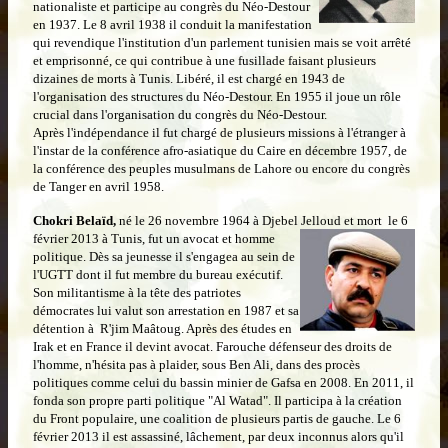
nationaliste et participe au congrès du Néo-Destour
en 1937. Le 8 avril 1938 il conduit la manifestation
qui revendique l'institution d'un parlement tunisien mais se voit arrêté
et emprisonné, ce qui contribue à une fusillade faisant plusieurs
dizaines de morts à Tunis. Libéré, il est chargé en 1943 de
l'organisation des structures du Néo-Destour. En 1955 il joue un rôle
crucial dans l'organisation du congrès du Néo-Destour.
Après l'indépendance il fut chargé de plusieurs missions à l'étranger à
l'instar de la conférence afro-asiatique du Caire en décembre 1957, de
la conférence des peuples musulmans de Lahore ou encore du congrès
de Tanger en avril 1958.
Chokri Belaïd,
né le 26 novembre 1964 à Djebel Jelloud et mort le 6
février 2013 à Tunis, fut un avocat et homme
politique. Dès sa jeunesse il s'engagea au sein de
l'UGTT dont il fut membre du bureau exécutif.
Son militantisme à la tête des patriotes
démocrates lui valut son arrestation en 1987 et sa
détention à R'jim Maâtoug. Après des études en
Irak et en France il devint avocat. Farouche défenseur des droits de
l'homme, n'hésita pas à plaider, sous Ben Ali, dans des procès
politiques comme celui du bassin minier de Gafsa en 2008. En 2011, il
fonda son propre parti politique "Al Watad". Il participa à la création
du Front populaire, une coalition de plusieurs partis de gauche. Le 6
février 2013 il est assassiné, lâchement, par deux inconnus alors qu'il