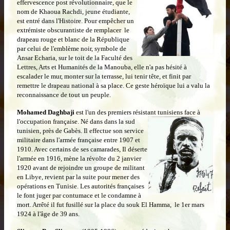
effervescence post révolutionnaire, que le
nom de Khaoua Rachdi, jeune étudiante,
est entré dans l'Histoire. Pour empêcher un
extrémiste obscurantiste de remplacer le
drapeau rouge et blanc de la République
par celui de l'emblème noir, symbole de
Ansar Echaria, sur le toit de la Faculté des
Lettres, Arts et Humanités de la Manouba, elle n'a pas hésité à
escalader le mur, monter sur la terrasse, lui tenir tête, et finit par
remettre le drapeau national à sa place. Ce geste héroïque lui a valu la
reconnaissance de tout un peuple.
Mohamed Daghbaji
est l'un des premiers résistant tunisiens face à
l'occupation française.
Né dans dans la sud
tunisien, près de Gabès. Il effectue son service
militaire dans l'armée française entre 1907 et
1910. Avec certains de ses camarades, Il déserte
l'armée en 1916, mène la révolte du 2 janvier
1920 avant de rejoindre un groupe de militant
en Libye, revient par la suite pour mener des
opérations en Tunisie. Les autorités françaises
le font juger par contumace et le condamne à
mort. Arrêté il fut fusillé sur la place du souk El Hamma, le 1er mars
1924 à l'âge de 39 ans.