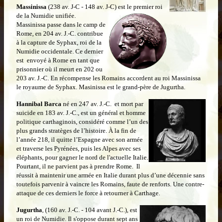
Massinissa
(238 av. J-C - 148 av. J-C) est le premier roi
de la Numidie unifiée.
Massinissa passe dans le camp de
Rome, en 204 av. J.-C. contribue
à la capture de Syphax, roi de la
Numidie occidentale. Ce dernier
est envoyé à Rome en tant que
prisonnier où il meurt en 202 ou
203 av. J.-C. En récompense les Romains accordent au roi
Massinissa
le royaume de Syphax. Masinissa est le grand-père de Jugurtha.
Hannibal Barca
né en 247 av. J.-C. et mort par
suicide en 183 av. J.-C., est un général et homme
politique carthaginois, considéré comme l’un des
plus grands stratèges de l’histoire. À la fin de
l’année 218, il quitte l’Espagne avec son armée
et traverse les Pyrénées, puis les Alpes avec ses
éléphants, pour gagner le nord de l'actuelle Italie.
Pourtant, il ne parvient pas à prendre Rome. Il
réussit à maintenir une armée en Italie durant plus d’une décennie sans
toutefois parvenir à vaincre les Romains, faute de renforts. Une contre-
attaque de ces derniers le force à retourner à Carthage.
Jugurtha
, (160 av. J.-C. -
104 avant J.-C.), est
un roi de Numidie. Il s'oppose durant sept ans