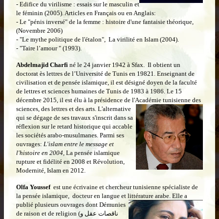
- Edifice du virilisme : essais sur le masculin et
le féminin (2005). Articles en Français ou en Anglais:
- Le "pénis inversé" de la femme : histoire d'une fantaisie théorique,
(Novembre 2006)
- "Le mythe politique de l'étalon", La virilité en Islam (2004).
- "Taire l’amour " (1993).
Abdelmajid Charfi
né le 24 janvier 1942 à Sfax. Il obtient un
doctorat ès lettres de l’Université de Tunis en 19821. Enseignant de
civilisation et de pensée islamique, il est désigné doyen de la faculté
de lettres et sciences humaines de Tunis de 1983 à 1986. Le 15
décembre 2015, il est élu à la présidence de l'Académie
tunisienne des
sciences, des lettres et des arts. L'alternative
qui se dégage de ses travaux s'inscrit dans sa
réflexion sur le retard historique qui accable
les sociétés arabo-musulmanes. Parmi ses
ouvrages:
L'islam entre le message et
l'histoire en 2004,
La pensée islamique
rupture et fidélité en 2008 et Révolution,
Modernité, Islam en 2012.
Olfa Youssef
est une écrivaine et chercheur tunisienne spécialiste de
la pensée islamique, docteur en langue et littérature arabe. Elle a
publié
plusieurs ouvrages dont Démunies
de raison et de religion (ناقصات عقل و