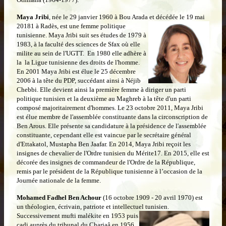
Maya Jribi
, née le 29 janvier 1960 à Bou Arada et décédée le 19 mai
20181 à Radès,
est une femme politique
tunisienne. Maya Jribi suit ses études de 1979 à
1983, à la faculté des sciences de Sfax où elle
milite au sein de l'UGTT. En 1980 elle adhère à
la la Ligue tunisienne des droits de l'homme.
En 2001 Maya Jribi est élue le 25 décembre
2006 à la tête du PDP, succédant ainsi à Néjib
Chebbi. Elle devient ainsi la première femme à diriger un parti
politique tunisien et la deuxième au Maghreb à la tête d'un parti
composé majoritairement d'hommes. Le 23 octobre 2011, Maya Jribi
est élue membre de l'assemblée constituante dans la circonscription de
Ben Arous. Elle présente sa candidature à la présidence de l'assemblée
constituante, cependant elle est vaincue par le secrétaire général
d'Ettakatol, Mustapha Ben Jaafar. En 2014, Maya Jribi reçoit les
insignes de chevalier de l'Ordre tunisien du Mérite17. En 2015, elle est
décorée des insignes de commandeur de l'Ordre de la République,
remis par le président de la République tunisienne à l’occasion de la
Journée nationale de la femme.
Mohamed Fadhel Ben Achour
(16 octobre 1909 - 20 avril 1970) est
un théologien, écrivain, patriote et intellectuel tunisien.
Successivement mufti malékite en 1953 puis
cadi auprès du tribunal du Chariaâ en 1956,