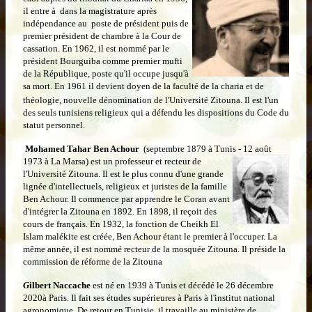
il entre à dans la magistrature après
indépendance au
poste de président puis de
premier président de chambre à la Cour de
cassation. En 1962, il est nommé par le
président Bourguiba comme premier mufti
de la République, poste qu'il occupe jusqu'à
sa mort. En 1961 il devient doyen de la faculté de la charia et de
théologie, nouvelle dénomination de l'Université Zitouna.
Il est l'un
des seuls tunisiens religieux qui a défendu les dispositions du Code du
statut personnel.
Mohamed Tahar Ben Achour
(septembre 1879 à Tunis - 12 août
1973 à La Marsa) est un professeur et recteur de
l'Université Zitouna. Il est le plus connu d'une grande
lignée d'intellectuels, religieux et juristes de la famille
Ben Achour. Il commence par apprendre le Coran avant
d'intégrer la Zitouna en 1892. En 1898, il reçoit des
cours de français. En 1932, la fonction de Cheikh El
Islam malékite est créée, Ben Achour étant le premier à l'occuper. La
même année, il est nommé recteur de la mosquée Zitouna. Il préside la
commission de réforme de la Zitouna
G
ilbert Naccache
est né en 1939 à Tunis et décédé le 26 décembre
2020à Paris. Il fait ses études supérieures à Paris à l'institut national
agronomique. De retour en Tunisie, il travaille au
ministère de