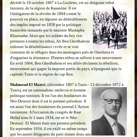
décédé le 10 octobre 1867 à La Goulette, est un dirigeant tribal
tunisien, de la région de Kasserine. Il est
l'instigateur de la révolte de 1864 contre le
pouvoir en place, en réponse au dédoublement
des impôts imposé en 1858 par la politique
financière instaurée par le ministre Mustapha
Khaznadar. Alors que les soldats du bey s'en
prennent à toutes les tribus, Ali Ben Ghedhahem
ordonne la désobéissance civile et se voit
contraint de se réfugier dans les montagnes près de Oueslatia et
d'organiser la résistance. D'autres tribus se rallient à son mouvement.
En avril 1864, Ben Ghedhahem et ses alliés déclarent la rébellion,
mouvement qui gagne la majeure partie du pays, n'épargnant que la
capitale Tunis et la région du cap Bon.
Mahmoud El Materi
, (décembre 1897 à Tunis - 13 décembre 1972 à
Tunis), est un nationaliste, médecin et
homme
politique tunisien. Il est l'un des fondateurs du
Néo-Destour dont il est le premier président. Il
est aussi l'un des fondateurs du journal L'Action
tunisienne. A l'occasion du congrès de Ksar
Hellal tenu le 2 mars 1934, est né le Néo-
Destour. El Materi était son premier président.
En septembre 1934, il est exilé en même temps
que les autres dirigeants du parti durant deux ans