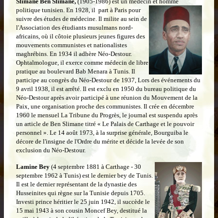
Slimane Ben Slimane,
(1905-1986) est un médecin
et homme
politique tunisien. En 1928, il part à Paris pour
suivre des études de médecine. Il milite au sein de
l'Association des étudiants musulmans nord-
africains, où il côtoie plusieurs jeunes figures des
mouvements communistes et nationalistes
maghrébins. En 1934 il adhère Néo-Destour.
Ophtalmologue, il exerce comme médecin de libre
pratique au boulevard Bab Menara à Tunis. Il
participe au congrès du Néo-Destour de 1937, Lors des événements du
9 avril 1938, il est arrêté. Il est exclu en 1950 du bureau politique du
Néo-Destour après avoir participé à une réunion du Mouvement de la
Paix, une organisation proche des communistes. Il crée en décembre
1960 le mensuel La Tribune du Progrès, le journal est suspendu après
un article de Ben Slimane titré « Le Palais de Carthage et le pouvoir
personnel ». Le 14 août 1973, à la surprise générale, Bourguiba le
décore de l'insigne de l'Ordre du mérite et décide la levée de son
exclusion du Néo-Destour.
Lamine Bey
(4 septembre 1881 à Carthage - 30
septembre 1962 à Tunis) est le dernier bey de Tunis.
Il est le dernier représentant de la dynastie des
Husseinites qui règne sur la Tunisie depuis 1705.
Investi prince héritier le 25 juin 1942, il succède le
15 mai 1943 à son cousin Moncef Bey, destitué la