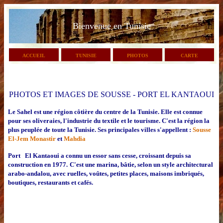
Bienvenue en Tunisie
ACCUEIL
TUNISIE
PHOTOS
CARTE
PHOTOS ET IMAGES DE SOUSSE - PORT EL KANTAOUI
Le Sahel est une région côtière du centre de la Tunisie. Elle est connue
pour ses oliveraies, l'industrie du textile et le tourisme. C'est la région la
plus peuplée de toute la Tunisie. Ses principales villes s'appellent :
Sousse
,
El-Jem
Monastir
et
Mahdia
.
Port El Kantaoui a connu un essor sans cesse, croissant depuis sa
construction en 1977.
C'est une marina, bâtie, selon un style architectural
arabo-andalou, avec ruelles, voûtes, petites places, maisons imbriqués,
boutiques, restaurants et cafés.