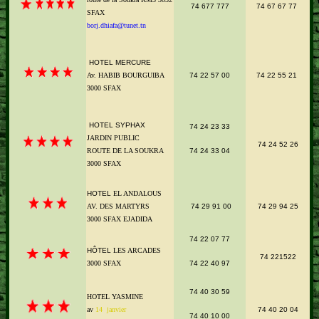
74 677 777
74 67 67 77
SFAX
borj.dhiafa@tunet.tn
HOTEL MERCURE
Av. HABIB BOURGUIBA
74 22 57 00
74 22 55 21
3000 SFAX
HOTEL
SYPHAX
74 24 23 33
JARDIN PUBLIC
74 24 52 26
ROUTE DE LA SOUKRA
74 24 33 04
3000 SFAX
HOTEL
EL ANDALOUS
AV. DES MARTYRS
74 29 91 00
74 29 94 25
3000 SFAX EJADIDA
74 22 07 77
HÔTEL
LES ARCADES
74 221522
3000 SFAX
74 22 40 97
74 40 30 59
HOTEL YASMINE
av
14 janvier
74 40 20 04
74 40 10 00