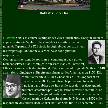
Hôtel de ville de Sfax
Histoire:
Sfax est, comme la plupart des villes tunisiennes, d'origine berbère
appelée autrefois Syphax (place
fortifiée), ensuite romaine
nommée Taparura. Au IX è siécle les Aghlabides construisirent
les remparts qui ont donné à la Médina sa configuration.
majestueuse.
Ces remparts existent de nos jours et comportent deux portes
bien conservées, Bab Diwan (côté ouest) et Bab Jebli (côté est).
Elle est passée sous la domination du Prince normand Roger de Sicile en 1148
avant d'être réintégrée à l'Empire musulman par les Almohades en 1159. Elle
connut la révolte d'Ali ben
Ghdahem en 1864 s'opposant au
Bey et celle de 1881 pour refuser le protectorat français.
Il ne faut pas oublier que Sfax est le pays de nos deux grands
militants, assassinés par l'organisation terroriste coloniale "La
Main Rouge", le grand leader syndicaliste et patriote Farhat
Hached (natif de Kerkennah) abattu le 5 décembre 1952 et le
responsable destourien Hédi Chaker, natif de Sfax, tué le 13 septembre 1953.