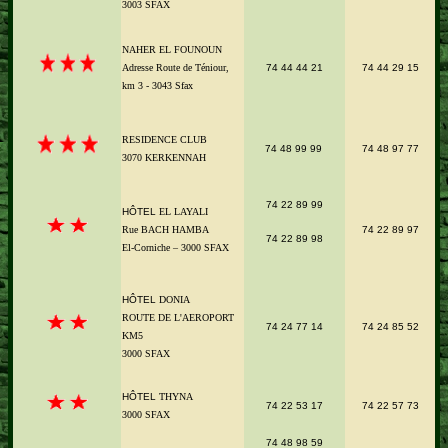
3003 SFAX
NAHER EL FOUNOUN
Adresse Route de Téniour,
74 44 44
21
74 44 29 15
km 3 - 3043 Sfax
RESIDENCE CLUB
74 48 99 99
74 48 97 77
3070 KERKENNAH
74 22 89 99
HÔTEL
EL LAYALI
Rue BACH HAMBA
74 22 89 97
74 22 89 98
El-Corniche – 3000 SFAX
HÔTEL
DONIA
ROUTE DE L'AEROPORT
74 24 77 14
74 24 85 52
KM5
3000 SFAX
HÔTEL
THYNA
74 22 53 17
74 22 57 73
3000 SFAX
74 48 98 59