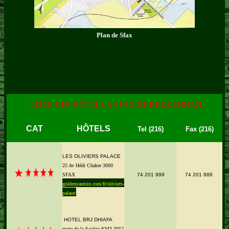
Plan de Sfax
LISTE DES HÔTELS A SFAX ET KERKENNAH
CAT
HÔTELS
Tel (216)
Fax (216)
LES OLIVIERS PALACE
25 Av Hédi Chaker 3000
SFAX
74 201 999
74 201 888
goldenyasmin.com/fr/oliviers-
palace
/
HOTEL BRJ DHIAFA
route de la Soukra KM3 3052