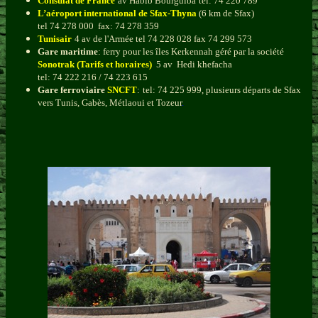
Consulat de France
av Habib Bourguiba
tel: 74 220 789
L’aéroport international de Sfax-Thyna
(6 km de Sfax)
tel 74 278 000 fax: 74 278 359
Tunisair
4 av de l'Armée tel 74 228 028 fax 74 299 573
Gare maritime
: ferry pour les îles Kerkennah géré par la société
Sonotrak (Tarifs et horaires)
5 av Hedi khefacha
tel: 74 222 216 / 74 223 615
Gare ferroviaire
SNCFT
:
tel: 74 225 999, plusieurs départs de Sfax
vers Tunis, Gabès, Métlaoui et Tozeur
.