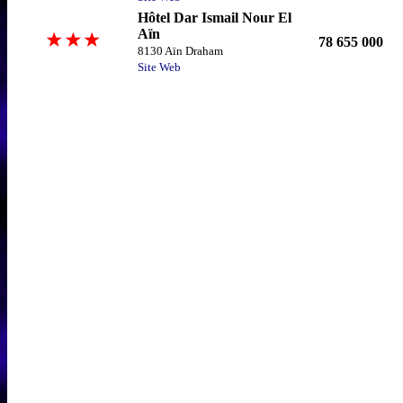
Hôtel Dar Ismail Nour El
Aïn
78 655 000
8130 Aïn Draham
Site Web