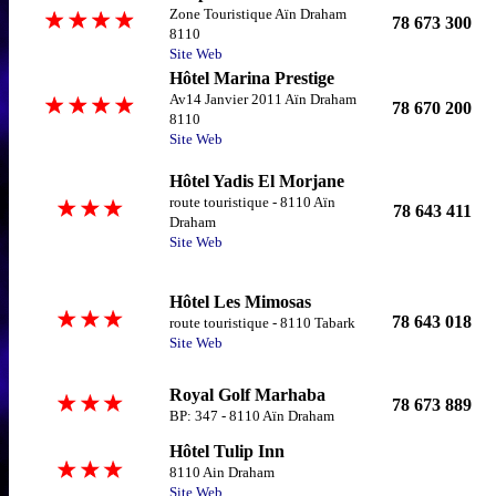
Zone Touristique Aïn Draham
78 673 300
8110
Site Web
Hôtel Marina Prestige
Av14 Janvier 2011 Aïn Draham
78 670 200
8110
Site Web
Hôtel Yadis El Morjane
route touristique - 8110 Aïn
78 643 411
Draham
Site Web
Hôtel Les Mimosas
78 643 018
route touristique - 8110 Tabark
Site Web
Royal Golf Marhaba
78 673 889
BP: 347 - 8110 Aïn Draham
Hôtel Tulip Inn
8110 Ain Draham
Site Web