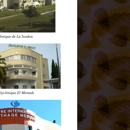
linique de La Soukra
lyclinique El Menzah