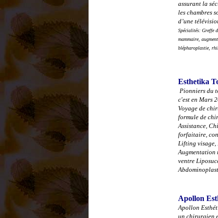
assurant la séc
les chambres so
d’une télévisio
Spécialités:
Greffe d
mammaire, augmentat
blépharoplastie, rhi
Esthetika T
Pionniers du t
c'est en Mars 
Voyage de chiru
formule de chir
Assistance, Chi
forfaitaire, co
Lifting visage,
Augmentation 
ventre Liposuc
Abdominoplast
Apollon Est
Apollon Esthét
un chirurgien 