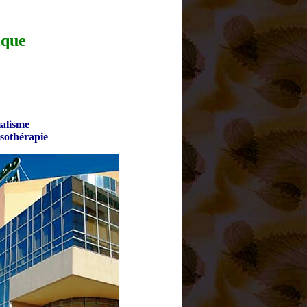
ique
alisme
sothérapie