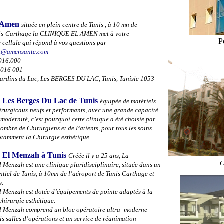
l Amen
située en plein centre de Tunis , à 10 mn de
is-Carthage la
CLINIQUE EL AMEN
met
à votre
P
e cellule qui répond à vos questions par
t@amensante.com
.016.000
 016 001
Jardins du Lac, Les BERGES DU LAC, Tunis, Tunisie 1053
e Les Berges Du Lac de Tunis
équipée de matériels
irurgicaux neufs et performants, avec une grande capacité
 modernité, c’est pourquoi cette clinique a été choisie par
ombre de Chirurgiens et de Patients, pour tous les soins
otamment la Chirurgie esthétique.
e El Menzah à Tunis
Créée il y a 25 ans, La
C
 Menzah est une clinique pluridisciplinaire, située dans un
ntiel de Tunis, à 10mn de l’aéroport de Tunis Carthage et
s.
l Menzah est dotée d’équipements de pointe adaptés à la
chirurgie esthétique.
l Menzah comprend un bloc opératoire ultra- moderne
s salles d’opérations et un service de réanimation