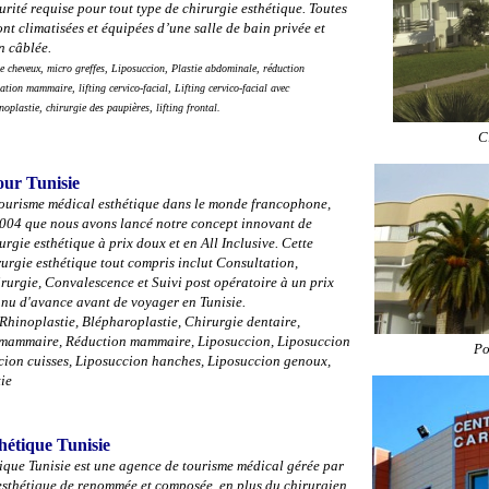
urité requise pour tout type de chirurgie esthétique. Toutes
nt climatisées et équipées d’une salle de bain privée et
n câblée.
e cheveux, micro greffes, Liposuccion, Plastie abdominale, réduction
ion mammaire, lifting cervico-facial, Lifting cervico-facial avec
noplastie, chirurgie des paupières, lifting frontal.
C
our Tunisie
ourisme médical esthétique dans le monde francophone,
2004 que nous avons lancé notre concept innovant de
rgie esthétique à prix doux et en All Inclusive. Cette
urgie esthétique tout compris inclut Consultation,
rurgie, Convalescence et Suivi post opératoire à un prix
nnu d'avance avant de voyager en Tunisie.
 Rhinoplastie, Blépharoplastie, Chirurgie dentaire,
mammaire, Réduction mammaire, Liposuccion, Liposuccion
Po
cion cuisses, Liposuccion hanches, Liposuccion genoux,
ie
hétique Tunisie
ique Tunisie est une agence de tourisme médical gérée par
esthétique de renommée et composée, en plus du chirurgien,