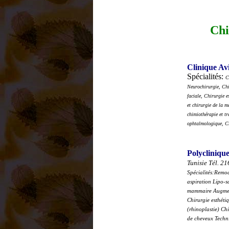
Chi
Clinique Av
Spécialités:
C
Neurochirurgie, Chi
faciale, Chirurgie e
et chirurgie de la 
chimiothérapie et tr
ophtalmologique, Ch
Polyclinique
Tunisie Tél. 21
Spécialités:Remode
aspiration Lipo-s
mammaire Augmenta
Chirurgie esthéti
(rhinoplastie) Chi
de cheveux Techni