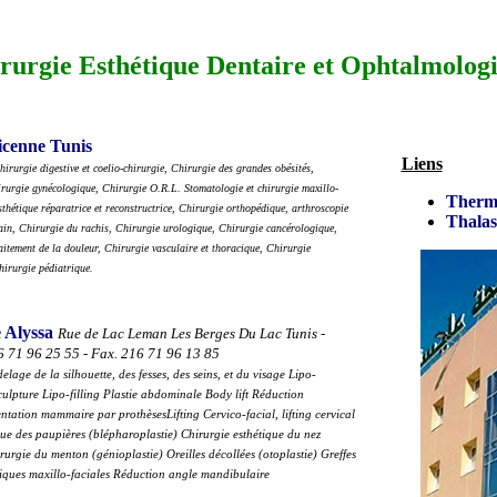
rurgie Esthétique Dentaire et Ophtalmolog
icenne Tunis
Liens
hirurgie digestive et coelio-chirurgie, Chirurgie des grandes obésités,
rurgie gynécologique, Chirurgie O.R.L. Stomatologie et chirurgie maxillo-
Therm
sthétique réparatrice et reconstructrice, Chirurgie orthopédique, arthroscopie
Thalas
main, Chirurgie du rachis, Chirurgie urologique, Chirurgie cancérologique,
aitement de la douleur, Chirurgie vasculaire et thoracique, Chirurgie
irurgie pédiatrique.
 Alyssa
Rue de Lac Leman Les Berges Du Lac Tunis -
6 71 96 25 55 - Fax. 216 71 96 13 85
lage de la silhouette, des fesses, des seins, et du visage Lipo-
culpture Lipo-filling Plastie abdominale Body lift Réduction
tion mammaire par prothèsesLifting Cervico-facial, lifting cervical
que des paupières (blépharoplastie) Chirurgie esthétique du nez
rurgie du menton (génioplastie) Oreilles décollées (otoplastie) Greffes
ques maxillo-faciales Réduction angle mandibulaire