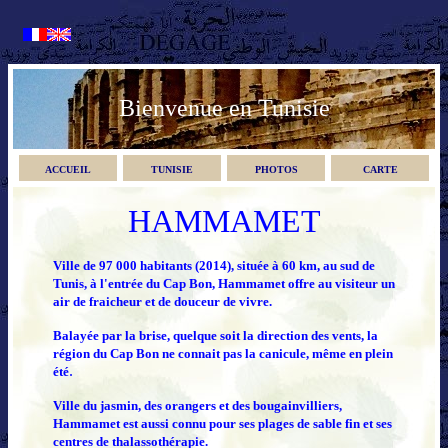
Bienvenue en Tunisie
ACCUEIL
TUNISIE
PHOTOS
CARTE
HAMMAMET
Ville de 97 000 habitants (2014), située à 60 km, au sud de
Tunis, à l'entrée du Cap Bon, Hammamet offre au visiteur un
air de fraicheur et de douceur de vivre.
Balayée par la brise, quelque soit la direction des vents, la
région du Cap Bon ne connait pas la canicule, même en plein
.
été
Ville du jasmin, des orangers et des bougainvilliers,
Hammamet est aussi connu pour ses plages de sable fin et ses
centres de thalassothérapie.