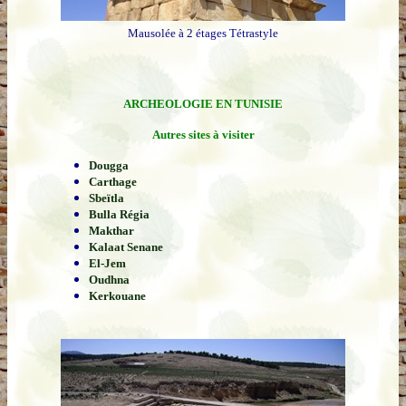
Mausolée à 2 étages Tétrastyle
ARCHEOLOGIE EN TUNISIE
Autres sites à visiter
Dougga
Carthage
Sbeïtla
Bulla Régia
Makthar
Kalaat Senane
El-Jem
Oudhna
Kerkouane