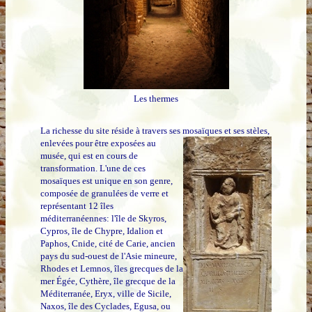
Les thermes
La richesse du site réside à travers ses mosaïques et
ses stèles,
enlevées pour être exposées au
musée, qui est en cours de
transformation. L'une de ces
mosaïques est unique en son genre,
composée de granulées de verre et
représentant 12 îles
méditerranéennes: l'île de Skyros,
Cypros, île de Chypre, Idalion et
Paphos, Cnide, cité de Carie, ancien
pays du sud-ouest de l'Asie mineure,
Rhodes et Lemnos, îles grecques de la
mer Égée, Cythère, île grecque de la
Méditerranée, Eryx, ville de Sicile,
Naxos, île des Cyclades, Egusa, ou