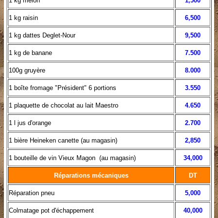
1 kg melon
1
,500
1 kg raisin
6,500
1 kg dattes Deglet-Nour
9
,500
1 kg de banane
7.500
100g gruyère
8.000
1 boîte fromage "Président" 6 portions
3.550
1 plaquette de chocolat au lait Maestro
4.650
1 l jus d'orange
2.700
1 bière Heineken canette (au magasin)
2
,85
0
1 bouteille de vin Vieux Magon (au magasin)
34,000
Réparations mécaniques
DT
Réparation pneu
5,000
Colmatage pot d'échappement
40
,000