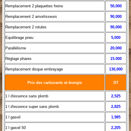
Remplacement 2 plaquettes freins
50,000
Remplacement 2 amortisseurs
90,000
Remplacement 2 rotules
90,000
Equilibrage pneu
5,
000
Parallélisme
20
,000
Réglage phares
15.000
Remplacement disque embrayage
130,000
Prix des carburants et énergie
DT
1 l d'essence sans plomb
2,525
1 l d'essence super sans plomb
2,825
1 l gasoil
1,985
1 l gasoil 50
2,205