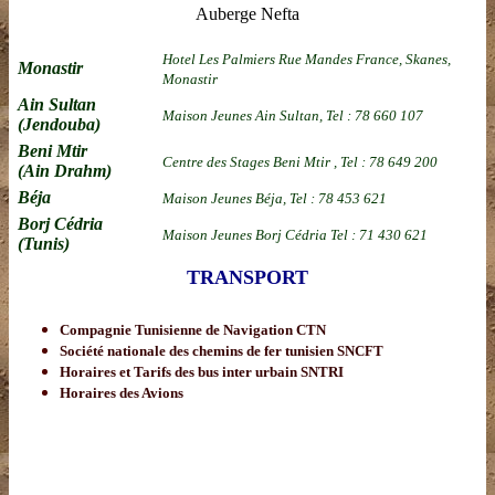
Auberge Nefta
Hotel Les Palmiers Rue Mandes France, Skanes,
Monastir
Monastir
Ain Sultan
Maison Jeunes Ain Sultan, Tel : 78 660 107
(Jendouba)
Beni Mtir
Centre des Stages Beni Mtir , Tel : 78 649 200
(Ain Drahm)
Béja
Maison Jeunes Béja, Tel : 78 453 621
Borj Cédria
Maison Jeunes Borj Cédria Tel : 71 430 621
(Tunis)
TRANSPORT
Compagnie Tunisienne de Navigation CTN
Société nationale des chemins de fer tunisien SNCFT
Horaires et Tarifs des bus inter urbain SNTRI
Horaires des Avions