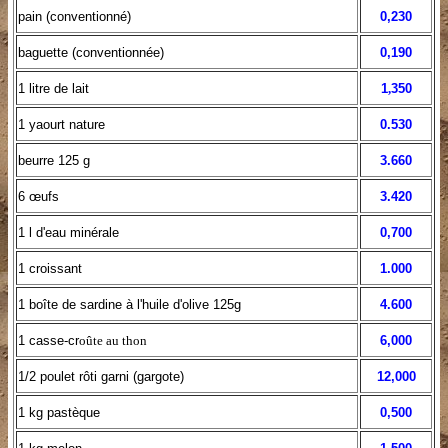
pain (conventionné)
0,230
baguette (conventionnée)
0,190
1 litre de lait
1
,
350
1 yaourt nature
0.530
beurre 125 g
3.660
6
œufs
3.420
1 l d'eau minérale
0,700
1 croissant
1.000
1 boîte de sardine à l'huile d'olive 125g
4.
600
1 casse-cr
oûte au thon
6,000
1/2 poulet rôti garni (gargote)
12,000
1 kg pastèque
0,500