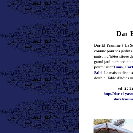
Dar 
Dar El Yasmine
à La S
connue pour ses jardins 
maison d’hôtes située d
grand jardin arboré et un
pour visiter
Tunis
,
Car
Saïd
.
La maison dispose
double.
Table d’hôtes s
tel: 25 
http://dar-el-yasm
darelyasm