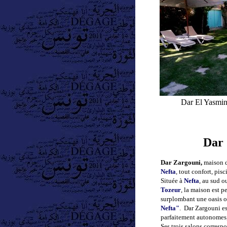
Dar El Yasmin
Dar
Dar Zargouni,
maison d
Nefta
, tout confort, pisc
Située à
Nefta
,
au sud ou
Tozeur
, la maison est p
surplombant une oasis 
Nefta"
. Dar Zargouni es
parfaitement autonomes, 
Ses trois salons corresp