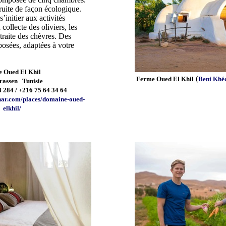
uite de façon écologique.
s’initier aux activités
 collecte des oliviers, les
 traite des chèvres. Des
osées, adaptées à votre
 Oued El Khil
(
Ferme Oued El Khil
Beni Khé
assen Tunisie
8 284 / +216 75 64 34 64
ahar.com/places/domaine-oued-
elkhil/