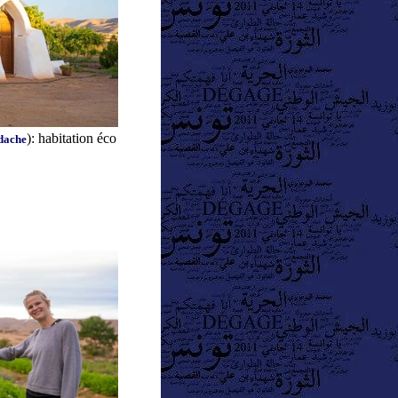
): habitation éco
dache