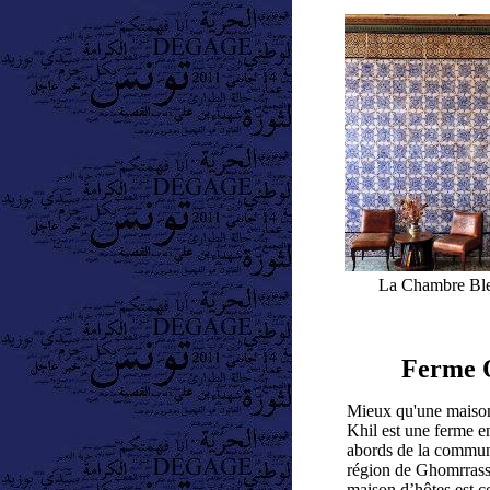
La Chambre Bleue
Ferme 
Mieux qu'une maison
Khil est une ferme e
abords de la commun
région de Ghomrrass
maison d’hôtes est 