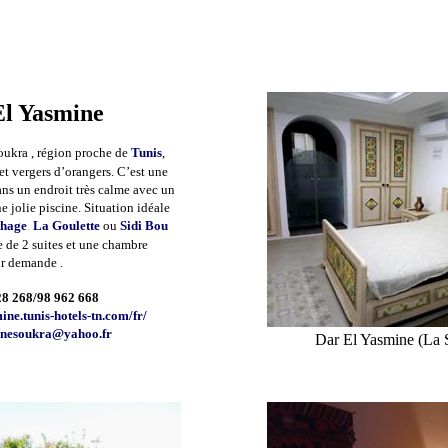
El Yasmine
oukra ,
région proche de
Tunis
,
et vergers d’orangers. C’est une
ans un endroit très calme avec un
e jolie piscine. Situation idéale
thage
,
La Goulette
ou
Sidi Bou
 de 2 suites et une chambre
ur demande .
328 268/98 962 668
ine.tunis-hotels-tn.com/fr/
inesoukra@yahoo.fr
Dar El Yasmine (La S