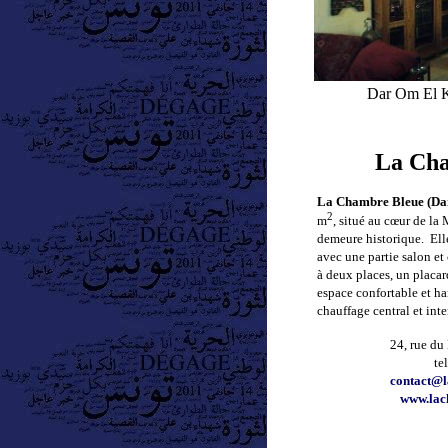
Dar Om El K
La Cha
La Chambre Bleue
(Da
2
m
, situé au cœur de l
demeure historique. El
avec une partie salon et 
à deux places, un placard
espace confortable et h
chauffage central et inte
24, rue du
te
contact@l
www.lac