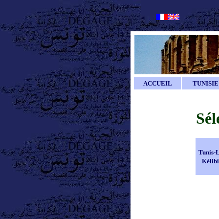
ACCUEIL
TUNISIE
Sél
Tunis-
Kélib