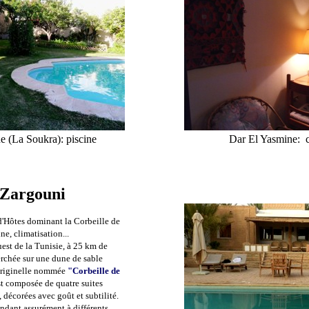
e (La Soukra): piscine
Dar El Yasmine: c
 Zargouni
'Hôtes dominant la Corbeille de
ine, climatisation...
est de la Tunisie, à 25 km de
erchée sur une dune de sable
originelle nommée
"
Corbeille de
t composée de quatre suites
décorées avec goût et subtilité.
ondant assurément à différents