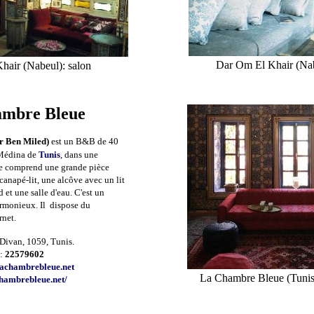
Dar Om El Khair
(Nab
hair (Nabeul): salon
mbre Bleue
r Ben Miled)
est un B&B de 40
a Médina de
Tunis
, dans une
le comprend une grande pièce
canapé-lit, une alcôve avec un lit
 et une salle d'eau. C'est un
armonieux. Il dispose du
rnet.
 Divan, 1059, Tunis.
l:
22579602
achambrebleue.net
La Chambre Bleue (Tunis)
hambrebleue.net/