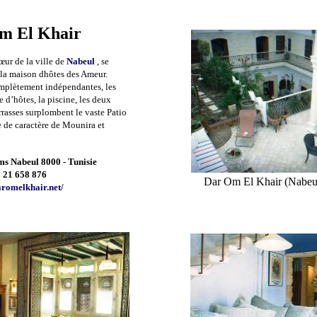
m El Khair
œur de la ville de
Nabeul
, se
la maison dhôtes des Ameur.
complètement indépendantes, les
 d’hôtes, la piscine, les deux
terrasses surplombent le vaste Patio
 de caractère de Mounira et
ums Nabeul 8000
- Tunisie
: 21 658 876
Dar Om El Khair (Nabeul)
romelkhair.net/