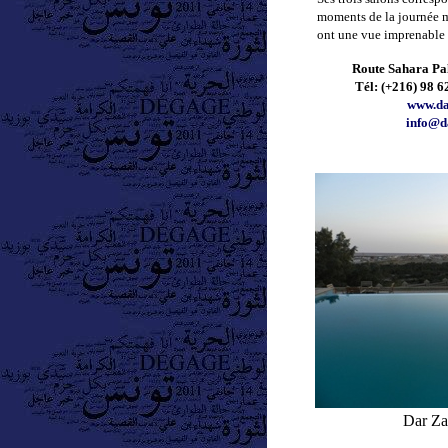
moments de la journée ma
ont une vue imprenable s
Route Sahara Pal
Tél:
(+216) 98 6
www.da
info@d
Dar Za