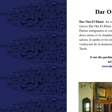
Dar O
Dar Om El Khair
. Au c
trouve Dar Om El-Khair 
Parties intégrantes et 
deux suites et la chambre
salons, le jardin et les 
verdoyant de la demeure
Taïeb.
4 rue des parf
tel
www.da