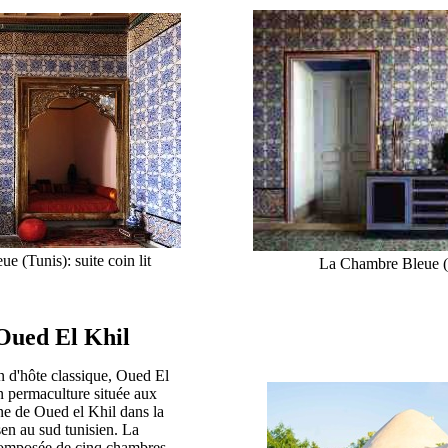
 (Tunis): suite coin lit
La Chambre Bleue (T
Oued El Khil
 d'hôte classique, Oued El
n permaculture située aux
e de Oued el Khil dans la
en au sud tunisien. La
composée de cinq chambres.