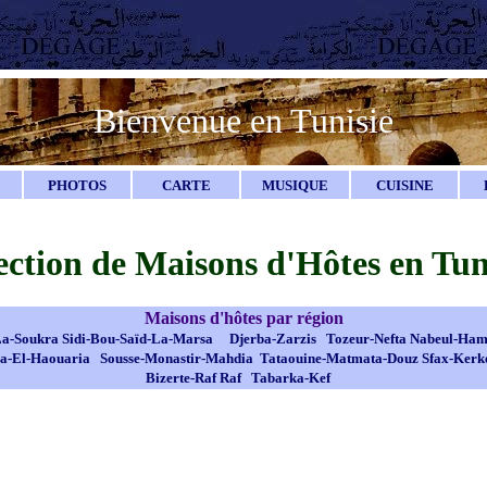
Bienvenue en Tunisie
PHOTOS
CARTE
MUSIQUE
CUISINE
ection de Maisons d'Hôtes en Tun
Maisons d'hôtes par région
La-Soukra
Sidi-Bou-Saïd-La-Marsa
Djerba-Zarzis
Tozeur-Nefta
Nabeul-
Ham
ia-El-Haouaria
Sousse-Monastir-Mahdia
Tataouine-Matmata-Douz
Sfax-Kerk
Bizerte-Raf Raf
Tabarka-Kef