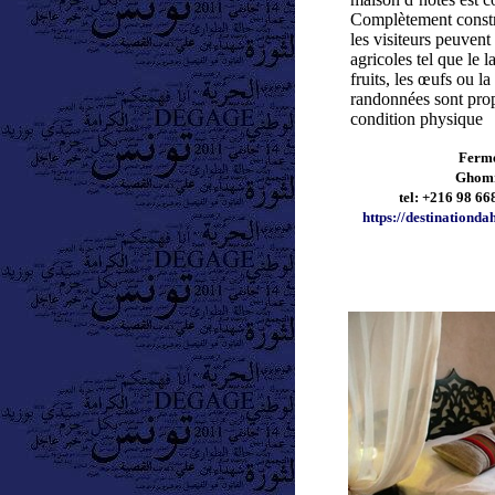
Complètement constr
les visiteurs peuvent 
agricoles tel que le la
fruits, les œufs ou la
randonnées sont prop
condition physique
Ferme
Ghomr
tel: +216 98 66
https://destinationd