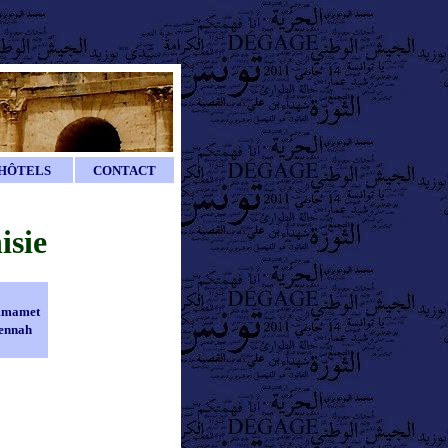
HÔTELS
CONTACT
isie
mamet
ennah