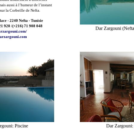
is aussi à l’humeur de l’instant
ur la Corbeille de Nefta.
ace - 2240 Nefta - Tunisie
21 920 /(+216) 71 908 04
8
Dar Zargouni (Nefta
rzargouni.com/
arzargouni.com
rgouni: Piscine
Dar Zargouni: