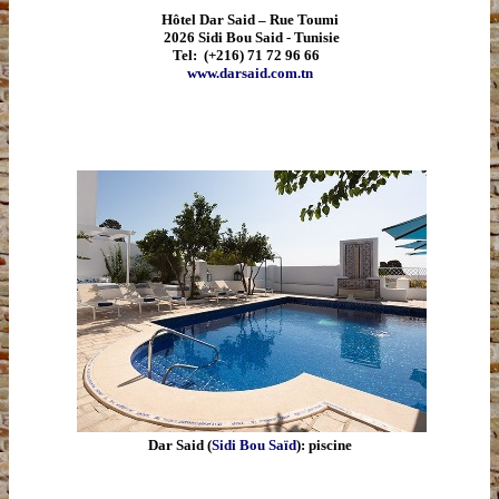
Hôtel Dar Said – Rue Toumi
2026 Sidi Bou Said - Tunisie
Tel:
(+216)
71 72 96 66
www.darsaid.com.tn
Dar Said (
Sidi Bou Saïd
): piscine