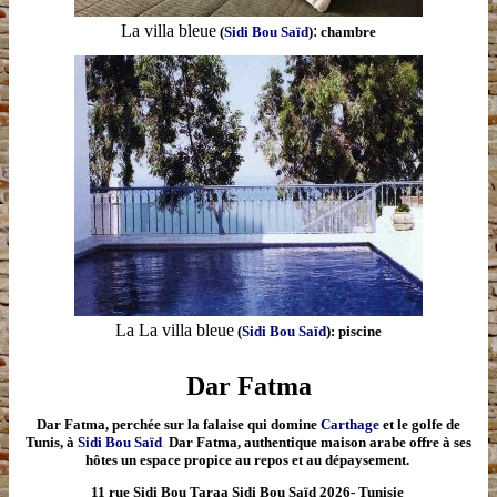
La villa bleue
:
(
Sidi Bou Saïd
)
chambre
La La villa bleue
(
Sidi Bou Saïd
): piscine
Dar Fatma
Dar Fatma
,
perchée sur la falaise qui domine
Carthage
et le golfe de
Tunis, à
Sidi Bou Saïd
,
Dar Fatma, authentique maison arabe offre à ses
hôtes un espace propice au repos et au dépaysement.
11 rue Sidi Bou Taraa Sidi Bou Saïd 2026- Tunisie