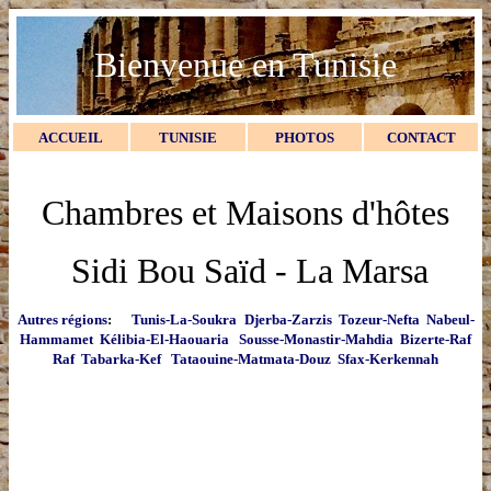
Bienvenue en Tunisie
ACCUEIL
TUNISIE
PHOTOS
CONTACT
Chambres et Maisons d'hôtes
Sidi Bou Saïd - La Marsa
Autres régions
:
Tunis-La-Soukra
Djerba-Zarzis
Tozeur-Nefta
Nabeul-
Hammamet
Kélibia-El-Haouaria
Sousse-Monastir-Mahdia
Bizerte-Raf
Raf
Tabarka-Kef
Tataouine-Matmata-Douz
Sfax-Kerkennah