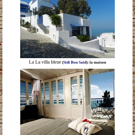
La
La villa bleue
(
Sidi Bou Saïd
): la maison