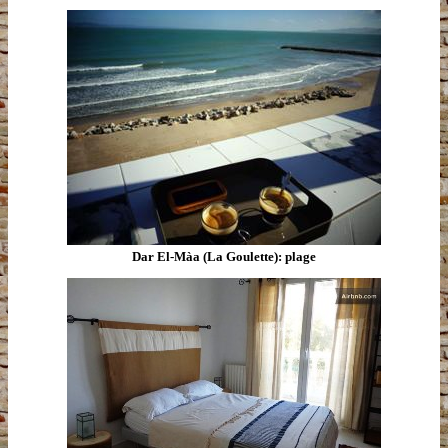
Dar El-Màa (La Goulette): plage