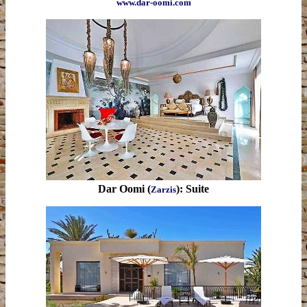
www.dar-oomi.com
Dar Oomi (
): Suite
Zarzis