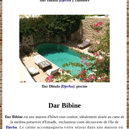
Dar Dhiafa (
Djerba
)
chambre
:
Dar Dhiafa (
Djerba
)
piscine
Dar Bibine
Dar Bibine
est une maison d'hôtes tout confort, idéalement située au cœur de
la médina préservée d'Erriadh, enchantera votre découverte de l'île de
Djerba
.
Le calme accompagnera votre séjour dans une maison où