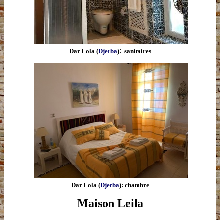
:
Dar Lola (
Djerba
)
sanitaires
Dar Lola (
Djerba
): chambre
Maison Leila