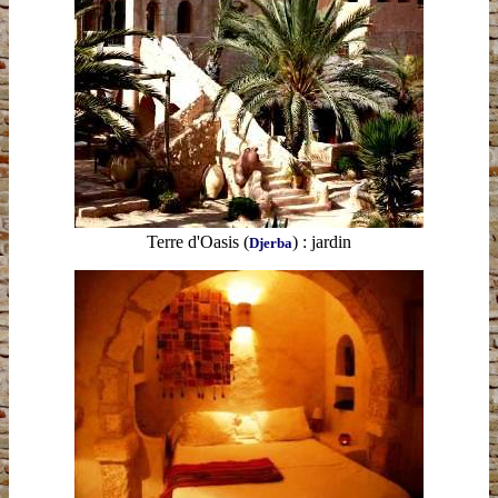
Terre d'Oasis
(
)
:
jardin
Djerba