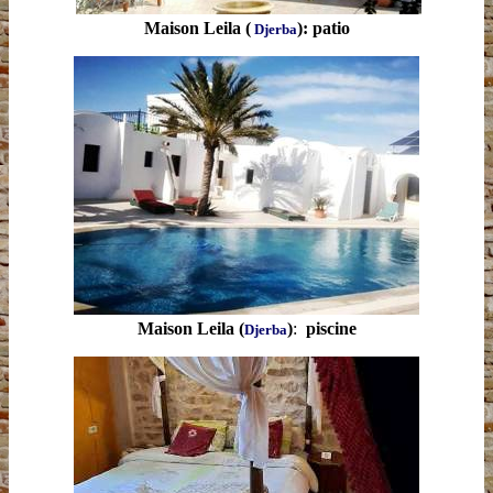
Maison Leila (
): patio
Djerba
Maison Leila (
)
:
piscine
Djerba