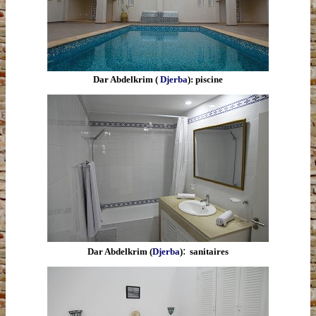
D
ar Abdelkrim (
Djerba
): piscine
:
Dar Abdelkrim (
Djerba
)
sanitaires