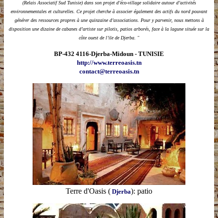
(Relais Associatif Sud Tunisie) dans son projet d’éco-village solidaire autour d’activités
environnementales et culturelles. Ce projet cherche à associer également des actifs du nord pouvant
générer des ressources propres à une quinzaine d’associations. Pour y parvenir, nous mettons à
disposition une dizaine de cabanes d’artiste sur pilotis, patios arborés, face à la lagune située sur la
côte ouest de l’ile de Djerba. "
BP-432 4116-Djerba-Midoun - TUNISIE
http://www.terreoasis.tn
contact@terreoasis.tn
Terre d'Oasis
(
): patio
Djerba