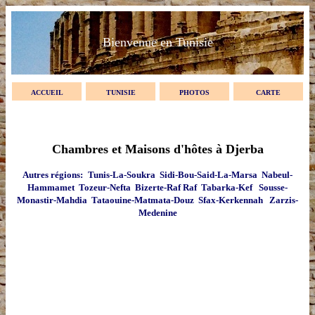
Bienvenue en Tunisie
ACCUEIL
TUNISIE
PHOTOS
CARTE
Chambres et Maisons d'hôtes à Djerba
Autres régions:
Tunis-La-Soukra
Sidi-Bou-Said-La-Marsa
Nabeul-
Hammamet
Tozeur-Nefta
Bizerte-Raf Raf
Tabarka-Kef
Sousse-
Monastir-Mahdia
Tataouine-Matmata-Douz
Sfax-Kerkennah
Zarzis-
Medenine