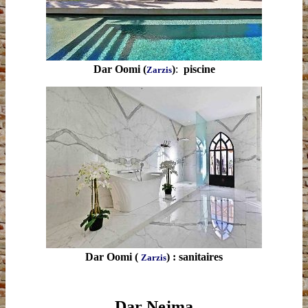
Dar Oomi (
)
:
piscine
Zarzis
Dar Oomi (
) : sanitaires
Zarzis
Dar Nejma