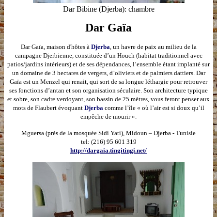
Dar Bibine (Djerba): chambre
Dar Gaïa
Dar Gaïa
, maison d'hôtes à
Djerba
, un havre de paix au milieu de la
campagne Djerbienne, constituée d’un Houch (habitat traditionnel avec
patios/jardins intérieurs) et de ses dépendances, l’ensemble étant implanté sur
un domaine de 3 hectares de vergers, d’oliviers et de palmiers dattiers. Dar
Gaïa est un Menzel qui renait, qui sort de sa longue léthargie pour retrouver
ses fonctions d’antan et son organisation séculaire. Son architecture typique
et sobre, son cadre verdoyant, son bassin de 25 mètres, vous feront penser aux
mots de Flaubert évoquant
Djerba
comme l’île « où l’air est si doux qu’il
empêche de mourir ».
Mguersa (près de la mosquée Sidi Yati), Midoun – Djerba - Tunisie
tel: (216) 95 601 319
http://dargaia.tingitingi.net/