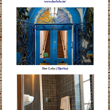
www.darlola.tn/
Dar Lola (
Djerba
)