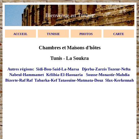
Bienvenue en Tunisie
ACCUEIL
TUNISIE
PHOTOS
CARTE
Chambres et Maisons d'hôtes
Tunis - La Soukra
Autres régions
:
Sidi-Bou-Said-La-Marsa
Djerba-Zarzis
Tozeur-Nefta
Nabeul-
Hammamet
Kélibia-El-Haouaria
Sousse-Monastir-Mahdia
Bizerte-Raf Raf
Tabarka-Kef
Tataouine-Matmata-Douz
Sfax-Kerkennah