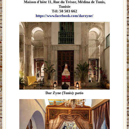
Maison d'hôte​ 11, Rue du Trésor, Médina de Tunis,
Tunisie
Tél: 50 503 662
https://www.facebook.com/darzyne/
Dar Zyne (Tunis): patio