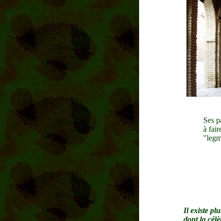
Ses p
à fair
"legm
Il existe pl
dont la cél