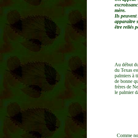
excroissance
mère.
Ils peuvent 
apparaître s
être reliés 
Au début du 
du Texas est
palmiers à t
de bonne qu
frères de Ne
le palmier d
Comme nous