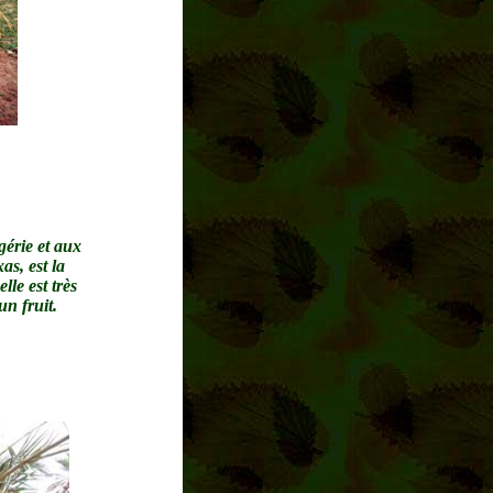
gérie et aux
as, est la
lle est très
n fruit.