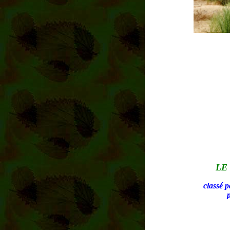
LE
classé p