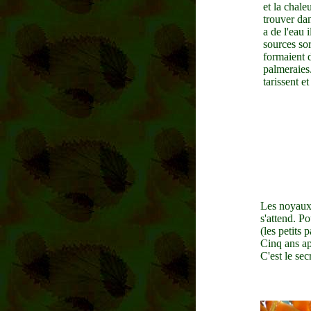
et la chale
trouver dan
a de l'eau i
sources sor
formaient d
palmeraies.
tarissent e
Les noyaux 
s'attend. Po
(les petits 
Cinq ans ap
C'est le se