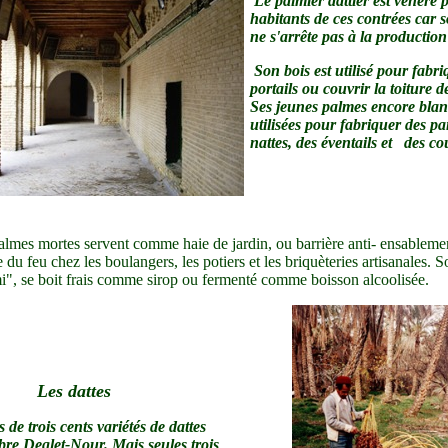
Le palmier dattier est vénéré p
habitants de ces contrées car so
ne s'arrête pas à la production
Son bois est utilisé pour fabri
portails ou couvrir la toiture 
Ses jeunes palmes encore blan
utilisées pour fabriquer des pa
nattes, des éventails et des co
almes mortes servent comme haie de jardin, ou barrière anti- ensableme
e du feu chez les boulangers, les potiers et les briquèteries artisanales. S
i", se boit frais comme sirop ou fermenté comme boisson alcoolisée.
Les dattes
us de trois cents variétés de dattes
èbre Deglet-Nour. Mais seules trois