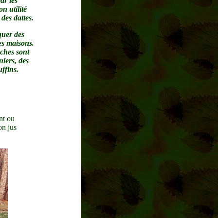
ar les
n utilité
 des dattes.
quer des
des maisons.
ches sont
niers, des
uffins.
nt ou
on jus