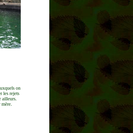
auxquels on
 les rejets
 ailleurs.
r mère.