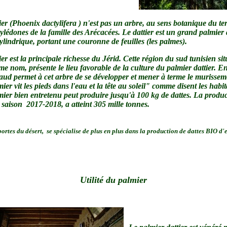
ier (Phoenix dactylifera ) n'est pas un arbre, au sens botanique du t
lédones de la famille des Arécacées. Le dattier est un grand palmier
cylindrique, portant une couronne de feuilles (les palmes).
ier est la principale richesse du Jérid. Cette région du sud tunisien si
e nom, présente le lieu favorable de la culture du palmier dattier. En
haud permet à cet arbre de se développer et mener à terme le murissem
ier vit les pieds dans l'eau et la tête au soleil" comme disent les habit
ier bien entretenu peut produire jusqu'à 100 kg de dattes. La produc
 saison 2017-2018, a atteint 305 mille tonnes.
portes du désert, se spécialise de plus en plus dans la production de dattes BIO d'e
Utilité du palmier