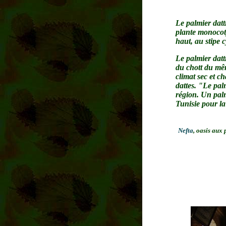
Le palmier datt
plante monocoty
haut, au stipe 
Le palmier datt
du chott du mêm
climat sec et c
dattes. "Le palm
région. Un palm
Tunisie pour la
Nefta
, oasis aux 