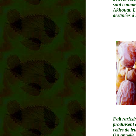
sont commer
Akhouat. Le
destinées à
Fait rariss
produisent 
celles de le
On appelle 