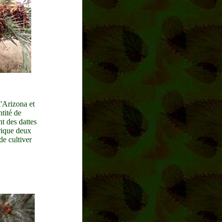
l'Arizona et
tité de
nt des dattes
rique deux
de cultiver