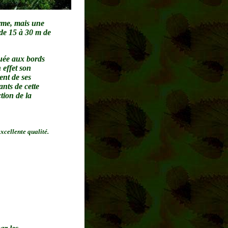
erme, mais une
 de 15 à 30 m de
tuée aux bords
 effet son
ent de ses
ants de cette
tion de la
xcellente qualité.