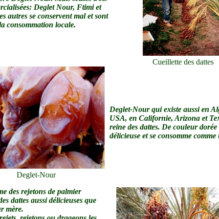
cialisées: Deglet Nour, Ftimi et
s autres se conservent mal et sont
 la consommation locale.
Cueillette des dattes
Deglet-Nour qui existe aussi en Al
USA, en Californie, Arizona et Tex
reine des dattes. De couleur dorée e
délicieuse et se consomme comme u
Deglet-Nour
ime des rejetons de palmier
des dattes aussi délicieuses que
ur mère.
rejets, rejetons ou drageons les